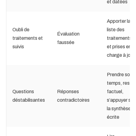
et datées
Apporter la
Oubli de
liste des
Évaluation
traitements et
traitements
faussée
suivis
et prises en
charge à jour
Prendre son
temps, rester
Questions
Réponses
factuel,
déstabilisantes
contradictoires
s’appuyer sur
la synthèse
écrite