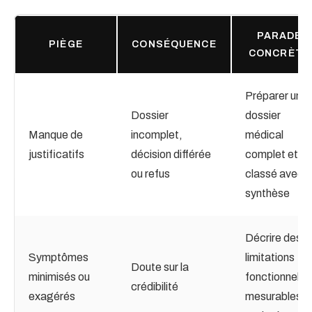
PARADE
PIÈGE
CONSÉQUENCE
CONCRÈTE
Préparer un
Dossier
dossier
Manque de
incomplet,
médical
justificatifs
décision différée
complet et
ou refus
classé avec
synthèse
Décrire des
Symptômes
limitations
Doute sur la
minimisés ou
fonctionnelle
crédibilité
exagérés
mesurables